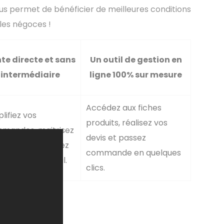
ous permet de bénéficier de meilleures conditions
les négoces !
te directe et sans
Un outil de gestion en
intermédiaire
ligne 100% sur mesure
Accédez aux fiches
lifiez vos
produits, réalisez vos
mandes, maitrisez
devis et passez
 achats et gagnez
commande en quelques
onfort de travail.
clics.