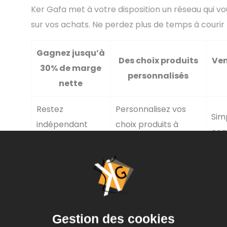
Ker Gafa met à votre disposition un réseau qui v
sur vos achats. Ne perdez plus de temps à courir 
Gagnez jusqu’à
Des choix produits
Ven
30% de marge
personnalisés
nette
Restez
Personnalisez vos
Simp
indépendant
choix produits à
com
tout en étant
votre guise sans
vos
beaucoup plus
qu’on vous les
en c
compétitif.
impose !
Rejoignez
Ker Gafa
!
Gestion des cookies