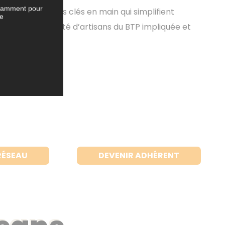
notamment pour
eils et produits clés en main qui simplifient
te
nez une communauté d’artisans du BTP impliquée et
 métier du BTP.
RÉSEAU
DEVENIR ADHÉRENT