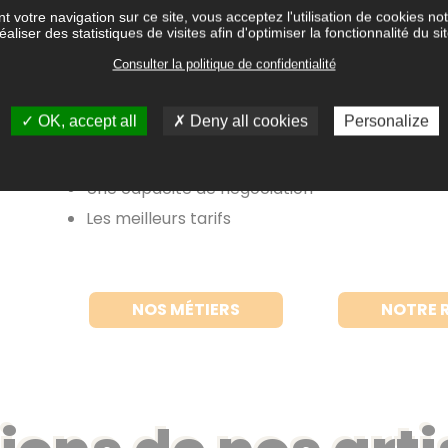
t votre navigation sur ce site, vous acceptez l'utilisation de cookies 
Devenir membre Ker Gafa, c’est bénéficier de cons
éaliser des statistiques de visites afin d'optimiser la fonctionnalité du si
votre quotidien. En vous inscrivant, vous rejoig
Consulter la politique de confidentialité
solidaire qui partage et fait grandir l’expérience
OK, accept all
Deny all cookies
Personalize
Une expertise d’achats
Une prise de contact rapide
Une capacité de négociation
Les meilleurs tarifs
NOS MÉTIERS
NOTRE 