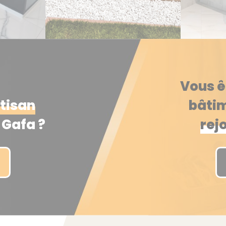
Vous ê
rtisan
bâtim
Gafa ?
rej