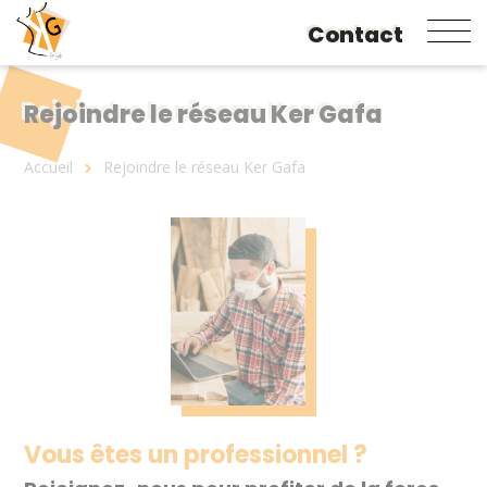
Contact
Aller
au
contenu
Rejoindre le réseau Ker Gafa
principal
Fil
Accueil
Rejoindre le réseau Ker Gafa
d'Ariane
Vous êtes un professionnel ?