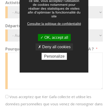
ce site, vous acceptez l'utilisation
Activité
de cookies notamment pour
réaliser des statistiques de visites
afin d'optimiser la fonctionnalité du
site
Consulter la politique de confidentialité
Département
OK, accept all
Deny all cookies
Pourquoi souhaitez-vous rejoindre Ker GAFA ?
Personalize
Vous acceptez que Ker Gafa collecte et utilise les
données personnelles que vous venez de renseigner dans